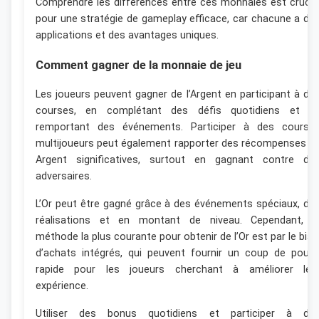
Comprendre les différences entre ces monnaies est crucia
pour une stratégie de gameplay efficace, car chacune a de
applications et des avantages uniques.
Comment gagner de la monnaie de jeu
Les joueurs peuvent gagner de l’Argent en participant à de
courses, en complétant des défis quotidiens et e
remportant des événements. Participer à des course
multijoueurs peut également rapporter des récompenses e
Argent significatives, surtout en gagnant contre de
adversaires.
L’Or peut être gagné grâce à des événements spéciaux, de
réalisations et en montant de niveau. Cependant, l
méthode la plus courante pour obtenir de l’Or est par le biai
d’achats intégrés, qui peuvent fournir un coup de pouc
rapide pour les joueurs cherchant à améliorer leu
expérience.
Utiliser des bonus quotidiens et participer à de