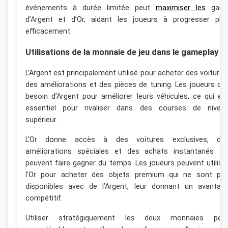
événements à durée limitée peut
maximiser les
gain
d’Argent et d’Or, aidant les joueurs à progresser plu
efficacement.
Utilisations de la monnaie de jeu dans le gameplay
L’Argent est principalement utilisé pour acheter des voitures
des améliorations et des pièces de tuning. Les joueurs on
besoin d’Argent pour améliorer leurs véhicules, ce qui es
essentiel pour rivaliser dans des courses de nivea
supérieur.
L’Or donne accès à des voitures exclusives, de
améliorations spéciales et des achats instantanés qu
peuvent faire gagner du temps. Les joueurs peuvent utilise
l’Or pour acheter des objets premium qui ne sont pa
disponibles avec de l’Argent, leur donnant un avantag
compétitif.
Utiliser stratégiquement les deux monnaies peu