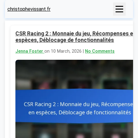
christophevissant.fr
CSR Racing 2 : Monnaie du jeu, Récompenses en
espèces, Déblocage de fonctionnalités
Jenna Foster
on 10 March, 2026 |
No Comments