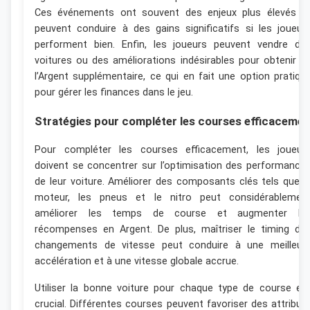
Ces événements ont souvent des enjeux plus élevés e
peuvent conduire à des gains significatifs si les joueur
performent bien. Enfin, les joueurs peuvent vendre de
voitures ou des améliorations indésirables pour obtenir d
l’Argent supplémentaire, ce qui en fait une option pratiqu
pour gérer les finances dans le jeu.
Stratégies pour compléter les courses efficacemen
Pour compléter les courses efficacement, les joueur
doivent se concentrer sur l’optimisation des performance
de leur voiture. Améliorer des composants clés tels que l
moteur, les pneus et le nitro peut considérablemen
améliorer les temps de course et augmenter le
récompenses en Argent. De plus, maîtriser le timing de
changements de vitesse peut conduire à une meilleur
accélération et à une vitesse globale accrue.
Utiliser la bonne voiture pour chaque type de course es
crucial. Différentes courses peuvent favoriser des attribut