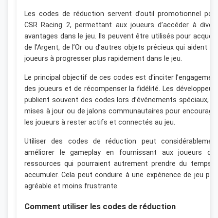
Les codes de réduction servent d’outil promotionnel pou
CSR Racing 2, permettant aux joueurs d’accéder à diver
avantages dans le jeu. Ils peuvent être utilisés pour acquéri
de l’Argent, de l’Or ou d’autres objets précieux qui aident le
joueurs à progresser plus rapidement dans le jeu.
Le principal objectif de ces codes est d’inciter l’engagemen
des joueurs et de récompenser la fidélité. Les développeur
publient souvent des codes lors d’événements spéciaux, d
mises à jour ou de jalons communautaires pour encourage
les joueurs à rester actifs et connectés au jeu.
Utiliser des codes de réduction peut considérablemen
améliorer le gameplay en fournissant aux joueurs de
ressources qui pourraient autrement prendre du temps 
accumuler. Cela peut conduire à une expérience de jeu plu
agréable et moins frustrante.
Comment utiliser les codes de réduction