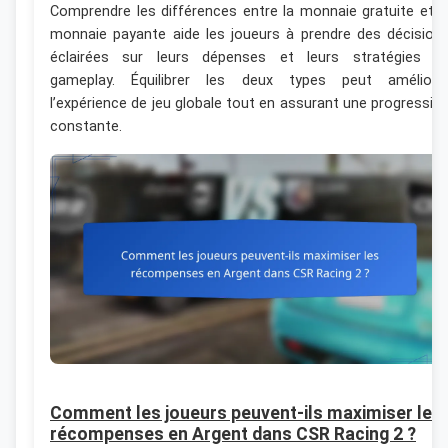
Comprendre les différences entre la monnaie gratuite et l
monnaie payante aide les joueurs à prendre des décision
éclairées sur leurs dépenses et leurs stratégies d
gameplay. Équilibrer les deux types peut améliore
l’expérience de jeu globale tout en assurant une progressio
constante.
Comment les joueurs peuvent-ils maximiser les
récompenses en Argent dans CSR Racing 2 ?