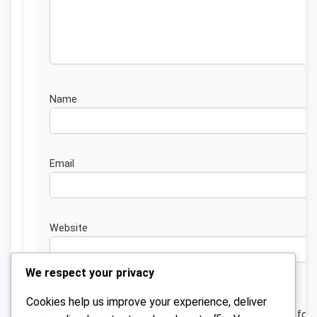
Nam
Emai
Website
We respect your privacy
Cookies help us improve your experience, deliver
Save my name, email, and website in this browser for 