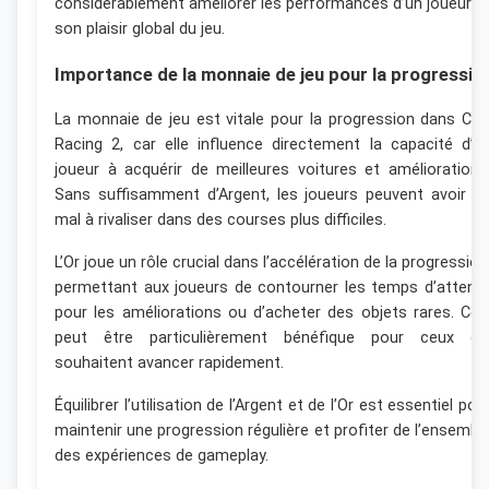
considérablement améliorer les performances d’un joueur e
son plaisir global du jeu.
Importance de la monnaie de jeu pour la progressio
La monnaie de jeu est vitale pour la progression dans CS
Racing 2, car elle influence directement la capacité d’u
joueur à acquérir de meilleures voitures et améliorations
Sans suffisamment d’Argent, les joueurs peuvent avoir d
mal à rivaliser dans des courses plus difficiles.
L’Or joue un rôle crucial dans l’accélération de la progression
permettant aux joueurs de contourner les temps d’attent
pour les améliorations ou d’acheter des objets rares. Cel
peut être particulièrement bénéfique pour ceux qu
souhaitent avancer rapidement.
Équilibrer l’utilisation de l’Argent et de l’Or est essentiel pou
maintenir une progression régulière et profiter de l’ensembl
des expériences de gameplay.