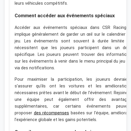
leurs véhicules compétitifs.
Comment accéder aux événements spéciaux
Accéder aux événements spéciaux dans CSR Racing 
implique généralement de garder un œil sur le calendrier d
jeu. Les événements sont souvent à durée limitée e
nécessitent que les joueurs participent dans un déla
spécifique. Les joueurs peuvent trouver des information
sur les événements à venir dans le menu principal du jeu o
via des notifications.
Pour maximiser la participation, les joueurs devraien
s’assurer qu’ils ont les voitures et les amélioration
nécessaires prêtes avant le début de l’événement. Rejoindr
une équipe peut également offrir des avantage
supplémentaires, car certains événements peuven
proposer
des récompenses
basées sur l’équipe, amélioran
l’expérience globale et les gains potentiels.