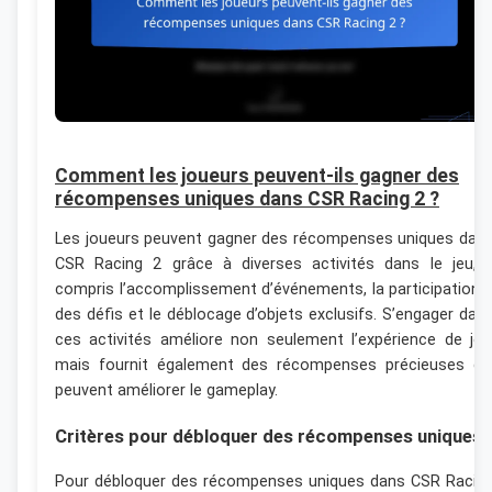
Comment les joueurs peuvent-ils gagner des
récompenses uniques dans CSR Racing 2 ?
Les joueurs peuvent gagner des récompenses uniques dan
CSR Racing 2 grâce à diverses activités dans le jeu, 
compris l’accomplissement d’événements, la participation 
des défis et le déblocage d’objets exclusifs. S’engager dan
ces activités améliore non seulement l’expérience de jeu
mais fournit également des récompenses précieuses qu
peuvent améliorer le gameplay.
Critères pour débloquer des récompenses uniques
Pour débloquer des récompenses uniques dans CSR Racin