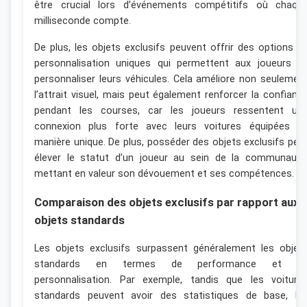
être crucial lors d’événements compétitifs où chaqu
milliseconde compte.
De plus, les objets exclusifs peuvent offrir des options d
personnalisation uniques qui permettent aux joueurs d
personnaliser leurs véhicules. Cela améliore non seulemen
l’attrait visuel, mais peut également renforcer la confianc
pendant les courses, car les joueurs ressentent un
connexion plus forte avec leurs voitures équipées d
manière unique. De plus, posséder des objets exclusifs peu
élever le statut d’un joueur au sein de la communauté
mettant en valeur son dévouement et ses compétences.
Comparaison des objets exclusifs par rapport aux
objets standards
Les objets exclusifs surpassent généralement les objet
standards en termes de performance et d
personnalisation. Par exemple, tandis que les voiture
standards peuvent avoir des statistiques de base, le