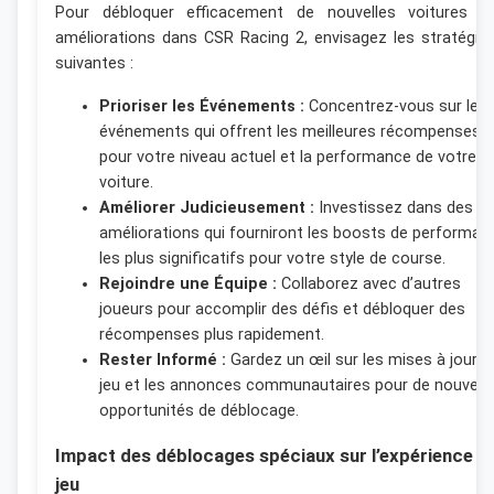
Pour débloquer efficacement de nouvelles voitures e
améliorations dans CSR Racing 2, envisagez les stratégie
suivantes :
Prioriser les Événements :
Concentrez-vous sur les
événements qui offrent les meilleures récompenses
pour votre niveau actuel et la performance de votre
voiture.
Améliorer Judicieusement :
Investissez dans des
améliorations qui fourniront les boosts de performan
les plus significatifs pour votre style de course.
Rejoindre une Équipe :
Collaborez avec d’autres
joueurs pour accomplir des défis et débloquer des
récompenses plus rapidement.
Rester Informé :
Gardez un œil sur les mises à jour d
jeu et les annonces communautaires pour de nouvell
opportunités de déblocage.
Impact des déblocages spéciaux sur l’expérience d
jeu