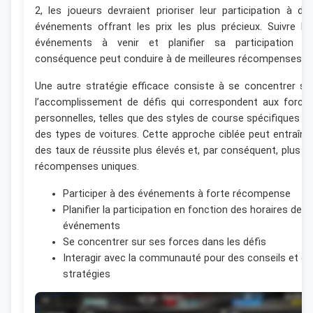
2, les joueurs devraient prioriser leur participation à de
événements offrant les prix les plus précieux. Suivre le
événements à venir et planifier sa participation e
conséquence peut conduire à de meilleures récompenses.
Une autre stratégie efficace consiste à se concentrer su
l’accomplissement de défis qui correspondent aux force
personnelles, telles que des styles de course spécifiques o
des types de voitures. Cette approche ciblée peut entraîne
des taux de réussite plus élevés et, par conséquent, plus d
récompenses uniques.
Participer à des événements à forte récompense
Planifier la participation en fonction des horaires des
événements
Se concentrer sur ses forces dans les défis
Interagir avec la communauté pour des conseils et d
stratégies