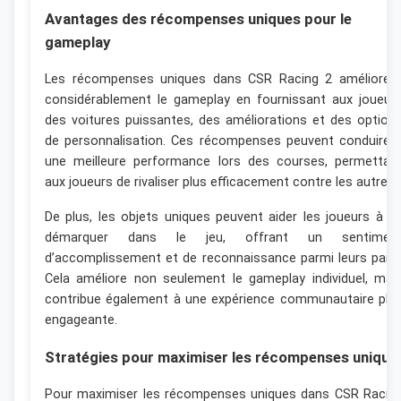
Avantages des récompenses uniques pour le
gameplay
Les récompenses uniques dans CSR Racing 2 amélioren
considérablement le gameplay en fournissant aux joueur
des voitures puissantes, des améliorations et des option
de personnalisation. Ces récompenses peuvent conduire 
une meilleure performance lors des courses, permettan
aux joueurs de rivaliser plus efficacement contre les autres.
De plus, les objets uniques peuvent aider les joueurs à s
démarquer dans le jeu, offrant un sentimen
d’accomplissement et de reconnaissance parmi leurs pairs
Cela améliore non seulement le gameplay individuel, mai
contribue également à une expérience communautaire plu
engageante.
Stratégies pour maximiser les récompenses unique
Pour maximiser les récompenses uniques dans CSR Racin