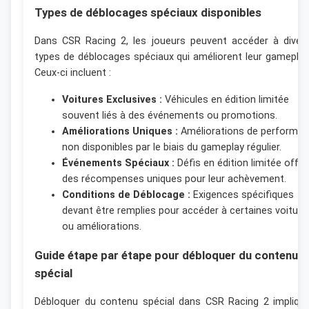
Types de déblocages spéciaux disponibles
Dans CSR Racing 2, les joueurs peuvent accéder à diver
types de déblocages spéciaux qui améliorent leur gameplay
Ceux-ci incluent :
Voitures Exclusives :
Véhicules en édition limitée
souvent liés à des événements ou promotions.
Améliorations Uniques :
Améliorations de performa
non disponibles par le biais du gameplay régulier.
Événements Spéciaux :
Défis en édition limitée offra
des récompenses uniques pour leur achèvement.
Conditions de Déblocage :
Exigences spécifiques
devant être remplies pour accéder à certaines voiture
ou améliorations.
Guide étape par étape pour débloquer du contenu
spécial
Débloquer du contenu spécial dans CSR Racing 2 impliqu