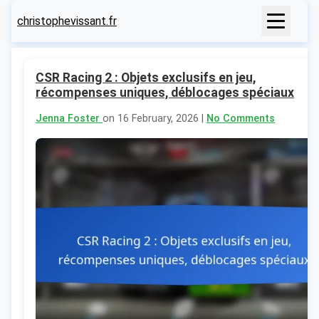
christophevissant.fr
CSR Racing 2 : Objets exclusifs en jeu,
récompenses uniques, déblocages spéciaux
Jenna Foster
on 16 February, 2026 |
No Comments