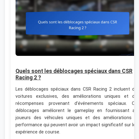
Quels sont les déblocages spéciaux dans CSR
Racing 2 ?
Les déblocages spéciaux dans CSR Racing 2 incluent de
voitures exclusives, des améliorations uniques et de
récompenses provenant d’événements spéciaux. Ce
déblocages améliorent le gameplay en fournissant au
joueurs des véhicules uniques et des améliorations d
performance qui peuvent avoir un impact significatif sur leu
expérience de course.