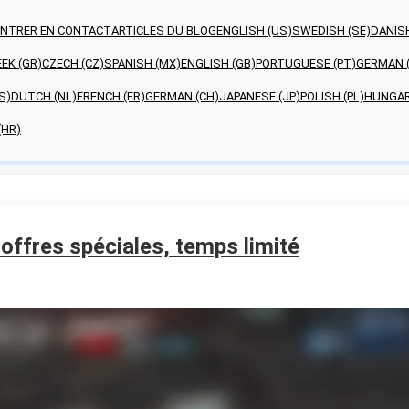
ENTRER EN CONTACT
ARTICLES DU BLOG
ENGLISH (US)
SWEDISH (SE)
DANISH
EK (GR)
CZECH (CZ)
SPANISH (MX)
ENGLISH (GB)
PORTUGUESE (PT)
GERMAN 
S)
DUTCH (NL)
FRENCH (FR)
GERMAN (CH)
JAPANESE (JP)
POLISH (PL)
HUNGAR
(HR)
 offres spéciales, temps limité