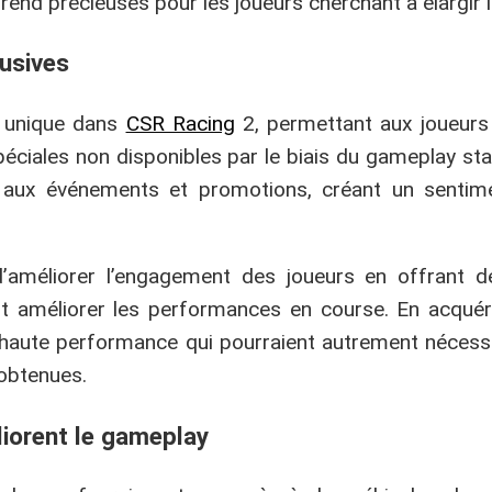
s rend précieuses pour les joueurs cherchant à élargir l
lusives
e unique dans
CSR Racing
2, permettant aux joueurs
péciales non disponibles par le biais du gameplay sta
on aux événements et promotions, créant un sentim
 d’améliorer l’engagement des joueurs en offrant 
 améliorer les performances en course. En acquéra
 haute performance qui pourraient autrement nécess
obtenues.
iorent le gameplay