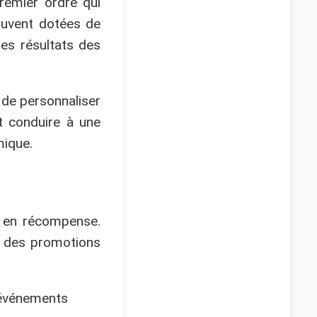
remier ordre qui
ouvent dotées de
les résultats des
 de personnaliser
ut conduire à une
mique.
s en récompense.
u des promotions
s événements