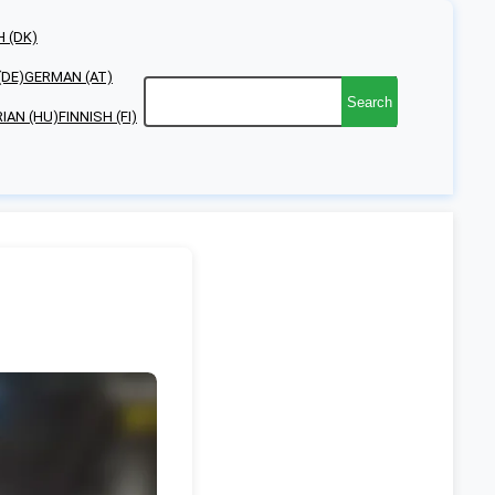
 (DK)
(DE)
GERMAN (AT)
Search
IAN (HU)
FINNISH (FI)