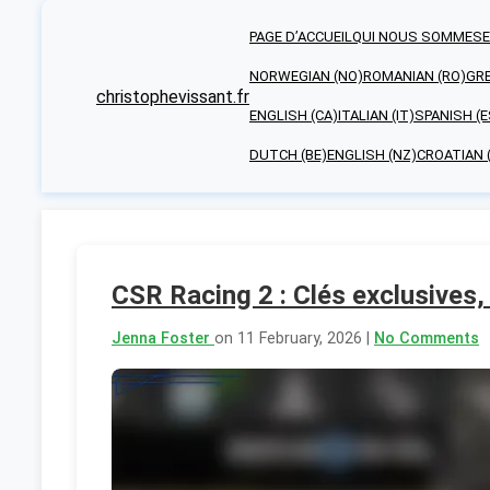
PAGE D’ACCUEIL
QUI NOUS SOMMES
NORWEGIAN (NO)
ROMANIAN (RO)
GRE
christophevissant.fr
ENGLISH (CA)
ITALIAN (IT)
SPANISH (E
DUTCH (BE)
ENGLISH (NZ)
CROATIAN 
CSR Racing 2 : Clés exclusives,
Jenna Foster
on 11 February, 2026 |
No Comments