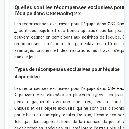
Quelles sont les récompenses exclusives pour
l’équipe dans CSR Racing 2 ?
Les récompenses exclusives pour l’équipe dans
CSR Racin
2
sont des objets et des bonus spéciaux que les joueur
peuvent gagner en participant aux activités de l’équipe. Ce
récompenses améliorent le gameplay en offrant de
avantages uniques et des incitations au travail d’équip
dans le jeu.
Types de récompenses exclusives pour l’équipe
disponibles
Les récompenses exclusives pour l’équipe dans
CSR Racin
2 peuvent être classées en plusieurs types. Les joueur
peuvent gagner des voitures spéciales, des amélioration
uniques et des objets exclusifs qui ne sont pas disponible
par le biais du gameplay régulier. De plus, il existe des bonu
tels que des augmentations de la monnaie du jeu et de
décalcomanies spéciales qui améliorent l’attrait visuel de