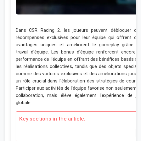
Dans CSR Racing 2, les joueurs peuvent débloquer de
récompenses exclusives pour leur équipe qui offrent de
avantages uniques et améliorent le gameplay grâce a
travail d’équipe. Les bonus d’équipe renforcent encore l
performance de l’équipe en offrant des bénéfices basés su
les réalisations collectives, tandis que des objets spéciau
comme des voitures exclusives et des améliorations jouen
un rôle crucial dans l’élaboration des stratégies de course
Participer aux activités de l’équipe favorise non seulement l
collaboration, mais élève également l’expérience de je
globale.
Key sections in the article: