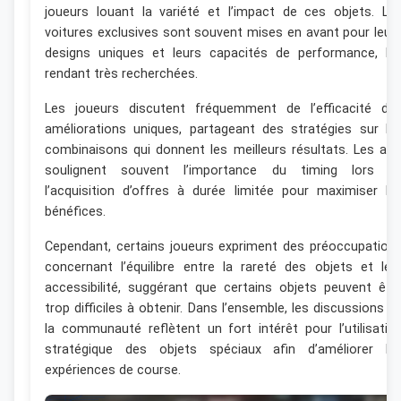
joueurs louant la variété et l’impact de ces objets. Le
voitures exclusives sont souvent mises en avant pour leur
designs uniques et leurs capacités de performance, le
rendant très recherchées.
Les joueurs discutent fréquemment de l’efficacité de
améliorations uniques, partageant des stratégies sur le
combinaisons qui donnent les meilleurs résultats. Les avi
soulignent souvent l’importance du timing lors d
l’acquisition d’offres à durée limitée pour maximiser le
bénéfices.
Cependant, certains joueurs expriment des préoccupation
concernant l’équilibre entre la rareté des objets et leu
accessibilité, suggérant que certains objets peuvent êtr
trop difficiles à obtenir. Dans l’ensemble, les discussions d
la communauté reflètent un fort intérêt pour l’utilisatio
stratégique des objets spéciaux afin d’améliorer le
expériences de course.