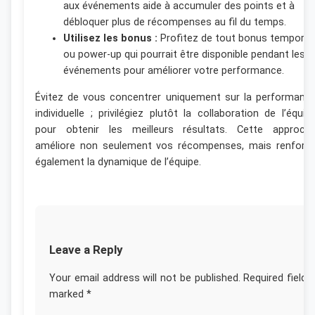
aux événements aide à accumuler des points et à
débloquer plus de récompenses au fil du temps.
Utilisez les bonus :
Profitez de tout bonus temporai
ou power-up qui pourrait être disponible pendant les
événements pour améliorer votre performance.
Évitez de vous concentrer uniquement sur la performanc
individuelle ; privilégiez plutôt la collaboration de l’équip
pour obtenir les meilleurs résultats. Cette approch
améliore non seulement vos récompenses, mais renforc
également la dynamique de l’équipe.
Leave a Reply
Your email address will not be published.
Required fields
marked
*