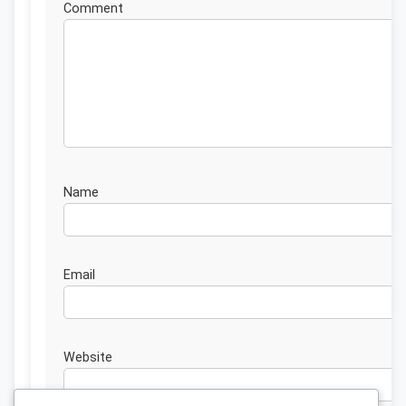
Commen
Nam
Emai
Website