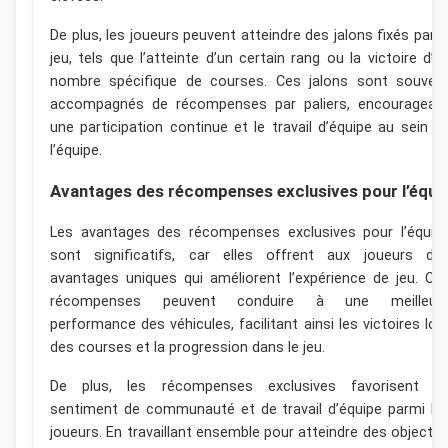
De plus, les joueurs peuvent atteindre des jalons fixés par l
jeu, tels que l’atteinte d’un certain rang ou la victoire d’u
nombre spécifique de courses. Ces jalons sont souven
accompagnés de récompenses par paliers, encouragean
une participation continue et le travail d’équipe au sein d
l’équipe.
Avantages des récompenses exclusives pour l’équi
Les avantages des récompenses exclusives pour l’équip
sont significatifs, car elles offrent aux joueurs de
avantages uniques qui améliorent l’expérience de jeu. Ce
récompenses peuvent conduire à une meilleur
performance des véhicules, facilitant ainsi les victoires lor
des courses et la progression dans le jeu.
De plus, les récompenses exclusives favorisent u
sentiment de communauté et de travail d’équipe parmi le
joueurs. En travaillant ensemble pour atteindre des objectif