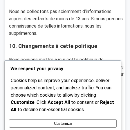
Nous ne collectons pas sciemment d’informations
auprès des enfants de moins de 13 ans. Si nous prenons
connaissance de telles informations, nous les
supprimerons.
10. Changements à cette politique
Nous pouvons mettre à jour cette politique de
confidentialité de temps à autre. Nous vous informerons
We respect your privacy
de tout changement en publiant la nouvelle politique sur
Cookies help us improve your experience, deliver
notre site.
personalized content, and analyze traffic. You can
11. Informations de contact
choose which cookies to allow by clicking
Customize
. Click
Accept All
to consent or
Reject
Pour toute question concernant cette politique de
All
to decline non-essential cookies.
confidentialité, veuillez nous contacter à l’adresse
suivante :
privacy@christophevissant.fr
.
Customize