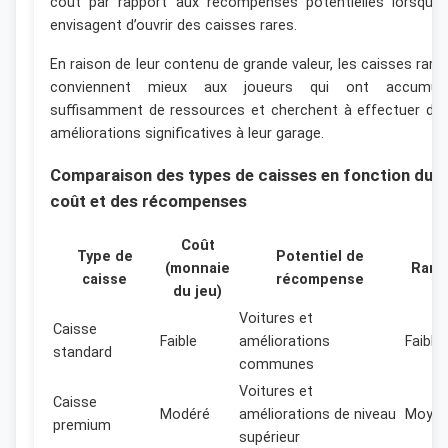
coût par rapport aux récompenses potentielles lorsqu’il
envisagent d’ouvrir des caisses rares.
En raison de leur contenu de grande valeur, les caisses rare
conviennent mieux aux joueurs qui ont accumul
suffisamment de ressources et cherchent à effectuer de
améliorations significatives à leur garage.
Comparaison des types de caisses en fonction du
coût et des récompenses
Coût
Type de
Potentiel de
(monnaie
Rare
caisse
récompense
du jeu)
Voitures et
Caisse
Faible
améliorations
Faible
standard
communes
Voitures et
Caisse
Modéré
améliorations de niveau
Moyen
premium
supérieur