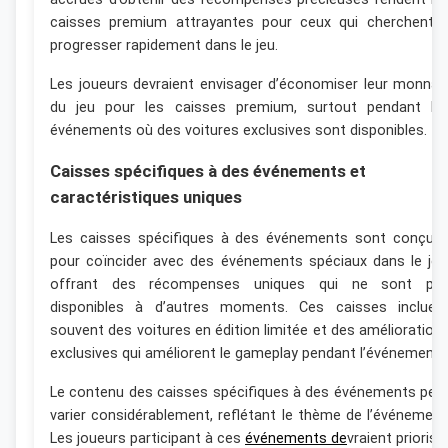
caisses premium attrayantes pour ceux qui cherchent 
progresser rapidement dans le jeu.
Les joueurs devraient envisager d’économiser leur monnai
du jeu pour les caisses premium, surtout pendant le
événements où des voitures exclusives sont disponibles.
Caisses spécifiques à des événements et
caractéristiques uniques
Les caisses spécifiques à des événements sont conçue
pour coïncider avec des événements spéciaux dans le jeu
offrant des récompenses uniques qui ne sont pa
disponibles à d’autres moments. Ces caisses incluen
souvent des voitures en édition limitée et des amélioration
exclusives qui améliorent le gameplay pendant l’événement.
Le contenu des caisses spécifiques à des événements peu
varier considérablement, reflétant le thème de l’événement
Les joueurs participant à ces
événements de
vraient priorise