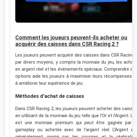
Comment les joueurs peuvent-ils acheter ou
acquérir des caisses dans CSR Racing 2 ?
Les joueurs peuvent acquérir des caisses dans CSR Racing 
par divers moyens, y compris la monnaie du jeu, les achat
en argent réel et les événements spéciaux. Comprendre ce
options aide les joueurs à maximiser leurs récompenses e
à améliorer leur expérience de jeu.
Méthodes d’achat de caisses
Dans CSR Racing 2, les joueurs peuvent acheter des caisse
en utilisant de la monnaie du jeu telle que l’Or et l’Argent. L’O
est une monnaie premium qui peut être gagnée par l
gameplay ou achetée avec de l’argent réel. L’Argent es
généralement gagné par les courses et la réalisatio