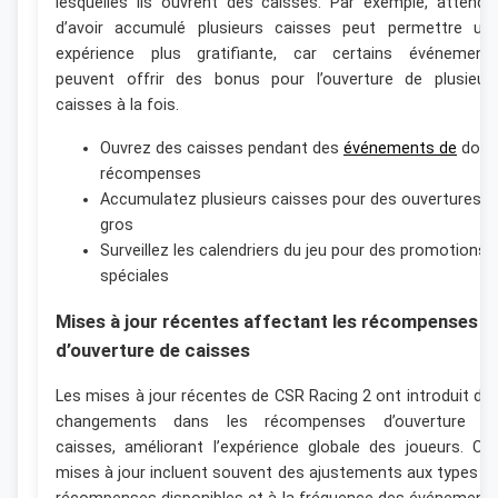
lesquelles ils ouvrent des caisses. Par exemple, attendr
d’avoir accumulé plusieurs caisses peut permettre un
expérience plus gratifiante, car certains événement
peuvent offrir des bonus pour l’ouverture de plusieur
caisses à la fois.
Ouvrez des caisses pendant des
événements de
doub
récompenses
Accumulatez plusieurs caisses pour des ouvertures e
gros
Surveillez les calendriers du jeu pour des promotions
spéciales
Mises à jour récentes affectant les récompenses
d’ouverture de caisses
Les mises à jour récentes de CSR Racing 2 ont introduit de
changements dans les récompenses d’ouverture d
caisses, améliorant l’expérience globale des joueurs. Ce
mises à jour incluent souvent des ajustements aux types d