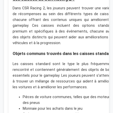
Dans CSR Racing 2, les joueurs peuvent trouver une variét
de récompenses au sein des différents types de caisses
chacune offrant des contenus uniques qui améliorent l
gameplay. Ces caisses incluent des options standard
premium et spécifiques à des événements, chacune ave
des objets distincts qui peuvent aider aux améliorations d
véhicules et à la progression.
Objets communs trouvés dans les caisses standard
Les caisses standard sont le type le plus fréquemmen
rencontré et contiennent généralement des objets de bas
essentiels pour le gameplay. Les joueurs peuvent s’attendr
à trouver un mélange de ressources qui aident à améliore
les voitures et à améliorer les performances.
Pièces de voiture communes, telles que des moteurs 
des pneus
Monnaie pour les achats dans le jeu