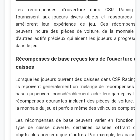
Les récompenses d’ouverture dans CSR Racing 
fournissent aux joueurs divers objets et ressources qu
améliorent leur expérience de jeu. Ces récompense
peuvent inclure des pièces de voiture, de la monnaie e
d’autres actifs précieux qui aident les joueurs à progresse
dans le jeu.
Récompenses de base reçues lors de l’ouverture de
caisses
Lorsque les joueurs ouvrent des caisses dans CSR Racing 2
ils reçoivent généralement un mélange de récompenses d
base qui peuvent considérablement aider leur gameplay. Le
récompenses courantes incluent des pièces de voiture, d
la monnaie du jeu et parfois même des véhicules complets.
Les récompenses de base peuvent varier en fonction d
type de caisse ouverte, certaines caisses offrant de
objets plus précieux que d’autres. Par exemple, les caisse