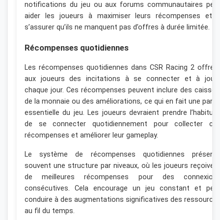
notifications du jeu ou aux forums communautaires peu
aider les joueurs à maximiser leurs récompenses et 
s’assurer qu’ils ne manquent pas d’offres à durée limitée.
Récompenses quotidiennes
Les récompenses quotidiennes dans CSR Racing 2 offren
aux joueurs des incitations à se connecter et à joue
chaque jour. Ces récompenses peuvent inclure des caisses
de la monnaie ou des améliorations, ce qui en fait une parti
essentielle du jeu. Les joueurs devraient prendre l’habitud
de se connecter quotidiennement pour collecter ce
récompenses et améliorer leur gameplay.
Le système de récompenses quotidiennes présent
souvent une structure par niveaux, où les joueurs reçoiven
de meilleures récompenses pour des connexion
consécutives. Cela encourage un jeu constant et peu
conduire à des augmentations significatives des ressource
au fil du temps.