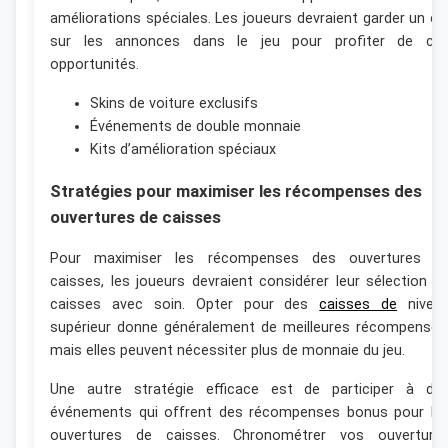
améliorations spéciales. Les joueurs devraient garder un œi
sur les annonces dans le jeu pour profiter de ce
opportunités.
Skins de voiture exclusifs
Événements de double monnaie
Kits d’amélioration spéciaux
Stratégies pour maximiser les récompenses des
ouvertures de caisses
Pour maximiser les récompenses des ouvertures d
caisses, les joueurs devraient considérer leur sélection d
caisses avec soin. Opter pour des
caisses de
nivea
supérieur donne généralement de meilleures récompenses
mais elles peuvent nécessiter plus de monnaie du jeu.
Une autre stratégie efficace est de participer à de
événements qui offrent des récompenses bonus pour le
ouvertures de caisses. Chronométrer vos ouverture