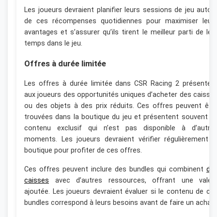
Les joueurs devraient planifier leurs sessions de jeu autou
de ces récompenses quotidiennes pour maximiser leur
avantages et s’assurer qu’ils tirent le meilleur parti de leu
temps dans le jeu.
Offres à durée limitée
Les offres à durée limitée dans CSR Racing 2 présenten
aux joueurs des opportunités uniques d’acheter des caisse
ou des objets à des prix réduits. Ces offres peuvent êtr
trouvées dans la boutique du jeu et présentent souvent d
contenu exclusif qui n’est pas disponible à d’autre
moments. Les joueurs devraient vérifier régulièrement l
boutique pour profiter de ces offres.
Ces offres peuvent inclure des bundles qui combinent
de
caisses
avec d’autres ressources, offrant une valeu
ajoutée. Les joueurs devraient évaluer si le contenu de ce
bundles correspond à leurs besoins avant de faire un achat.