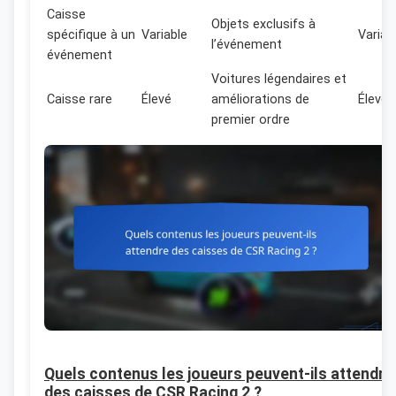
Caisse
Objets exclusifs à
spécifique à un
Variable
Variab
l’événement
événement
Voitures légendaires et
Caisse rare
Élevé
améliorations de
Élevée
premier ordre
Quels contenus les joueurs peuvent-ils attendre
des caisses de CSR Racing 2 ?