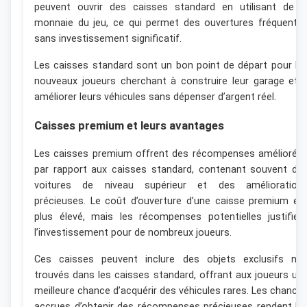
peuvent ouvrir des caisses standard en utilisant de l
monnaie du jeu, ce qui permet des ouvertures fréquente
sans investissement significatif.
Les caisses standard sont un bon point de départ pour le
nouveaux joueurs cherchant à construire leur garage et 
améliorer leurs véhicules sans dépenser d’argent réel.
Caisses premium et leurs avantages
Les caisses premium offrent des récompenses améliorée
par rapport aux caisses standard, contenant souvent de
voitures de niveau supérieur et des amélioration
précieuses. Le coût d’ouverture d’une caisse premium es
plus élevé, mais les récompenses potentielles justifien
l’investissement pour de nombreux joueurs.
Ces caisses peuvent inclure des objets exclusifs no
trouvés dans les caisses standard, offrant aux joueurs un
meilleure chance d’acquérir des véhicules rares. Les chance
accrues d’obtenir des récompenses précieuses rendent le