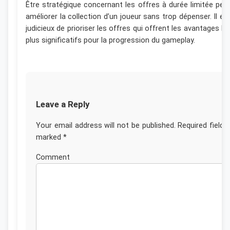
Être stratégique concernant les offres à durée limitée peu
améliorer la collection d’un joueur sans trop dépenser. Il es
judicieux de prioriser les offres qui offrent les avantages le
plus significatifs pour la progression du gameplay.
Leave a Reply
Your email address will not be published.
Required fields
marked
*
Commen