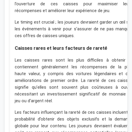
l’ouverture de ces caisses pour maximiser leur
récompenses et améliorer leur expérience de jeu.
Le timing est crucial ; les joueurs devraient garder un œil su
les événements à venir pour s’assurer de ne pas manque
ces offres de caisses uniques.
Caisses rares et leurs facteurs de rareté
Les caisses rares sont les plus difficiles à obtenir e
contiennent généralement les récompenses de la plu
haute valeur, y compris des voitures légendaires et de
améliorations de premier ordre. La rareté de ces caisse
signifie qu’elles sont souvent plus coûteuses à ouvrir
nécessitant un investissement significatif de monnaie d
jeu ou d’argent réel.
Les facteurs influençant la rareté de ces caisses incluent l
probabilité d’obtenir des objets exclusifs et la demand
globale pour leur contenu. Les joueurs devraient évaluer l