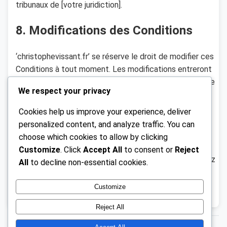
tribunaux de [votre juridiction].
8. Modifications des Conditions
‘christophevissant.fr’ se réserve le droit de modifier ces
Conditions à tout moment. Les modifications entreront
en vigueur dès leur publication sur le site. Il est de votre
We respect your privacy
responsabilité de consulter régulièrement ces
Conditions.
Cookies help us improve your experience, deliver
personalized content, and analyze traffic. You can
9. Informations de Contact
choose which cookies to allow by clicking
Customize
. Click
Accept All
to consent or
Reject
Pour toute question concernant ces Conditions, veuillez
All
to decline non-essential cookies.
nous contacter à l’adresse suivante :
legal@christophevissant.fr
.
Customize
Reject All